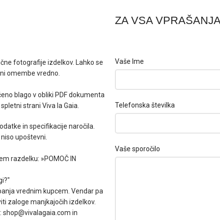
ZA VSA VPRAŠANJA
Vaše Ime
čne fotografije izdelkov. Lahko se
ar ni omembe vredno.
čeno blago v obliki PDF dokumenta
Telefonska številka
spletni strani Viva la Gaia.
datke in specifikacije naročila.
 niso upoštevni.
Vaše sporočilo
njem razdelku: »POMOČ IN
gi?"
zaupanja vrednim kupcem. Vendar pa
viti zaloge manjkajočih izdelkov.
: shop@vivalagaia.com in