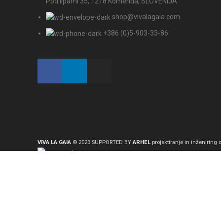
Pod lipami 35, 1218 Komenda, SLOVENIJA
shop@vivalagaia.com
+386 (0)5-903-33-86
VIVA LA GAIA
© 2023 SUPPORTED BY
ARHEL
projektiranje in inženiring d
Za izboljšanje vaše izkušnje na naši spletni strani uporabljamo piškotke.
Več informacij
Potrdi
Products
Seznam želja
Moj račun