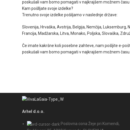
poskušali vam bomo pomagati v najkrajšem možnem času
Kam pošlljate svoje izdelke?
Trenutno svoje izdelke pošiljamo v naslednje države:
Slovenija, Hrvaška, Avstrija, Belgija, Nemčija, Luksemburg, 
Francija, Madžarska, Litva, Monako, Poljska, Slovaška, Zdru
Če imate kakršne koli posebne zahteve, nam pošljite e-poš
poskušali vam bomo pomagati v najkrajšem možnem času
Arhel d.o.o.
Poslovna cona Žeje pri Komendi,