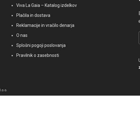
Viva La Gaia – Katalog izdelkov
Plačila in dostava
Reklamacije in vračilo denarja
O nas
Splošni pogoji poslovanja
Pravilnik o zasebnosti
.o.o.
 Z brskanjem po tej spletni strani se strinjate z našo uporabo piškotkov.