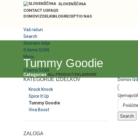
SLOVENŠČINA
CONTACT US
FAQS
DOMOV
IZDELKI
BLOG
RECEPTI
O NAS
Vaš račun
Search
Seznam želja
0
items
0,00
€
Menu
Tummy Goodie
0
items
0,00
€
ALL
PRODUCTS
VLAKNINE
Categories
KATEGORIJE IZDELKOV
Domov
Izd
Knock Knock
Ujemajočih
Spice It Up
Tummy Goodie
Viva Boost
Search
ZALOGA