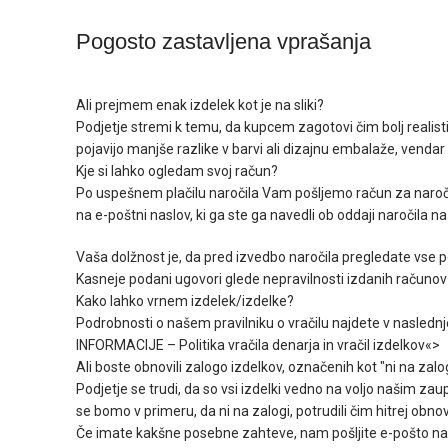
Pogosto zastavljena vprašanja
Ali prejmem enak izdelek kot je na sliki?
Podjetje stremi k temu, da kupcem zagotovi čim bolj realisti
pojavijo manjše razlike v barvi ali dizajnu embalaže, vend
Kje si lahko ogledam svoj račun?
Po uspešnem plačilu naročila Vam pošljemo račun za naro
na e-poštni naslov, ki ga ste ga navedli ob oddaji naročila na 
Vaša dolžnost je, da pred izvedbo naročila pregledate vse po
Kasneje podani ugovori glede nepravilnosti izdanih računov
Kako lahko vrnem izdelek/izdelke?
Podrobnosti o našem pravilniku o vračilu najdete v nasled
INFORMACIJE – Politika vračila denarja in vračil izdelkov«>
Ali boste obnovili zalogo izdelkov, označenih kot "ni na zalo
Podjetje se trudi, da so vsi izdelki vedno na voljo našim 
se bomo v primeru, da ni na zalogi, potrudili čim hitrej obno
Če imate kakšne posebne zahteve, nam pošljite e-pošto na