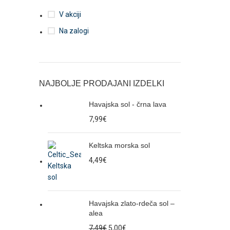
V akciji
Na zalogi
NAJBOLJE PRODAJANI IZDELKI
Havajska sol - črna lava
7,99
€
Keltska morska sol
4,49
€
Havajska zlato-rdeča sol –
alea
7,49
€
5,00
€