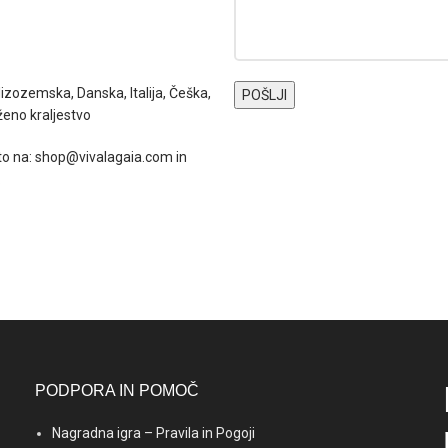
Nizozemska, Danska, Italija, Češka,
ženo kraljestvo
to na: shop@vivalagaia.com in
.
PODPORA IN POMOČ
Nagradna igra – Pravila in Pogoji