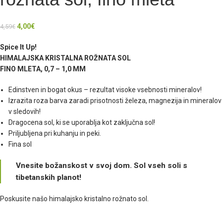
4,00
€
4,59
€
Spice It Up!
HIMALAJSKA KRISTALNA ROŽNATA SOL
FINO MLETA, 0,7 – 1,0 MM
Edinstven in bogat okus – rezultat visoke vsebnosti mineralov!
Izrazita roza barva zaradi prisotnosti železa, magnezija in mineralov
v sledovih!
Dragocena sol, ki se uporablja kot zaključna sol!
Priljubljena pri kuhanju in peki.
Fina sol
Vnesite božanskost v svoj dom. Sol vseh soli s
tibetanskih planot!
Poskusite našo himalajsko kristalno rožnato sol.