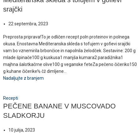
srajčki
22 septembra, 2023
Preprosta priprava!To je odličen recept poln proteinov in polnega
okusa. Enostavna Mediteranska skleda s tofujem v gofievi srajčki
vam bo vznemirila brbončice in napolnila želodček. Sestavine: 200 g
mlade špinače100 g kuskusa1 manjša kumara2 paradižnika1
majhna šalotkačrne olive100 g veganske feteZa pečeno čičeriko150
g kuhane čičerike½ čž dimljene...
Nadaljujte z branjem
Recepti
PEČENE BANANE V MUSCOVADO
SLADKORJU
10 julija, 2023