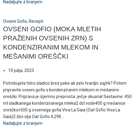
Nadaljujte z branjem
Ovseni Gofio
,
Recepti
OVSENI GOFIO (MOKA MLETIH
PRAŽENIH OVSENIH ZRN) S
KONDENZIRANIM MLEKOM IN
MEŠANIMI OREŠČKI
10 julija, 2023
Potrebujete hitro sladico brez peke ali zelo hranljiv zajtrk? Potem
pripravite ovseni gofio s kondenziranim mlekom in mešanimi
oreščki. Priprava je izjemno preprosta. jed je okusna! Sestavine: 450
ml sladkanega kondenziranega mleka2 dcl vode400 g mešanice
oreščkov500 g ovsenega gofia Viva La Gaia (Oat Gofio Viva La
Gaia)2 žlici olja Oat Gofio 4,29€...
Nadaljujte z branjem