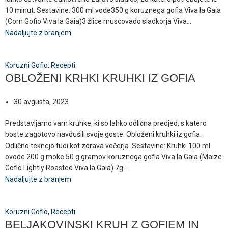
10 minut. Sestavine: 300 ml vode350 g koruznega gofia Viva la Gaia
(Corn Gofio Viva la Gaia)3 žlice muscovado sladkorja Viva...
Nadaljujte z branjem
Koruzni Gofio
,
Recepti
OBLOŽENI KRHKI KRUHKI IZ GOFIA
30 avgusta, 2023
Predstavljamo vam kruhke, ki so lahko odlična predjed, s katero
boste zagotovo navdušili svoje goste. Obloženi kruhki iz gofia.
Odlično teknejo tudi kot zdrava večerja. Sestavine: Kruhki 100 ml
ovode 200 g moke 50 g gramov koruznega gofia Viva la Gaia (Maize
Gofio Lightly Roasted Viva la Gaia) 7g...
Nadaljujte z branjem
Koruzni Gofio
,
Recepti
BELJAKOVINSKI KRUH Z GOFIEM IN