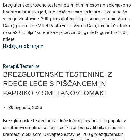
Breglutenske prosene testenine z mletim mesom in zelenjavo so
bogata in hranljiva jed, ki je odlična izbira za kosilo ali zgodnejšo
večerjo. Sestavine: 200g brezglutenskih prosenih testenin Viva la
Gaia (gluten-free Millet Pasta Fusilli Viva la Gaia)1 čebula2 stroka
česna2 žlici olja2 korenčka½ jajčevca500 g mlete govedine100 g
mlete...
Nadaljujte z branjem
Recepti
,
Testenine
BREZGLUTENSKE TESTENINE IZ
RDEČE LEČE S PIŠČANCEM IN
PAPRIKO V SMETANOVI OMAKI
30 avgusta, 2023
Brezglutenske testenine iz rdeče leče s piščancem in papriko v
smetanovi omaki so odlična jed, ki vas bo navdihnila s slastnim
kremastim okusom. Uživajte! Sestavine: 200 g brezglutenskih