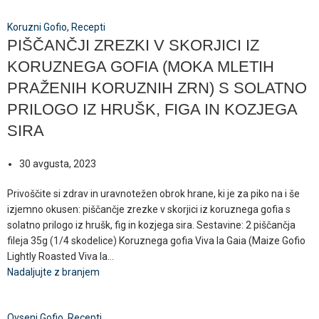
Koruzni Gofio
,
Recepti
PIŠČANČJI ZREZKI V SKORJICI IZ
KORUZNEGA GOFIA (MOKA MLETIH
PRAŽENIH KORUZNIH ZRN) S SOLATNO
PRILOGO IZ HRUŠK, FIGA IN KOZJEGA
SIRA
30 avgusta, 2023
Privoščite si zdrav in uravnotežen obrok hrane, ki je za piko na i še
izjemno okusen: piščančje zrezke v skorjici iz koruznega gofia s
solatno prilogo iz hrušk, fig in kozjega sira. Sestavine: 2 piščančja
fileja 35g (1/4 skodelice) Koruznega gofia Viva la Gaia (Maize Gofio
Lightly Roasted Viva la...
Nadaljujte z branjem
Ovseni Gofio
,
Recepti