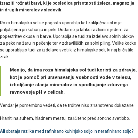
izraziti rožnati barvi, ki je posledica prisotnosti železa, magnezija
in drugih mineralov v sledovih.
Roza himalajska sol se pogosto uporablja kot zaključna sol in je
priljubljena pri kuhanju in peki. Dodamo jo lahko različnim jedem za
popestritev okusa in barve. Uporablja se tudi za izdelavo solnih blokov
za peko na žaru in pečenje ter v zdraviliščih za solni piling. Velike kocke
se uporabljajo tudi za izdelavo svetilk iz himalajske soli, ki naj bi čistile
zrak.
Menijo, da ima roza himalajska sol tudi koristi za zdravje,
kot je pomoč pri uravnavanju vsebnosti vode v telesu,
izboljšanje stanja mineralov in spodbujanje zdravega
ravnovesja pH v celicah.
Vendar je pomembno vedeti, da te trditve niso znanstveno dokazane.
Hraniti na suhem, hladnem mestu, zaščiteno pred sončno svetlobo.
Ali obstaja razlika med rafinirano kuhinjsko soljo in nerafinirano soljo?