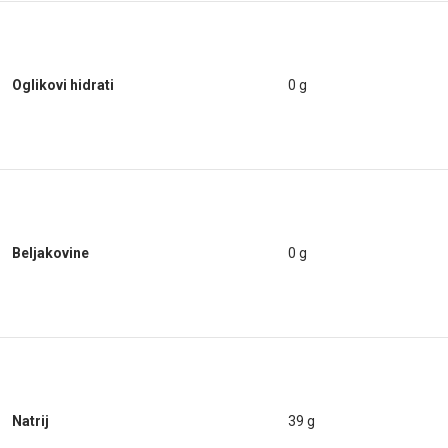
Oglikovi hidrati
0 g
Beljakovine
0 g
Natrij
39 g