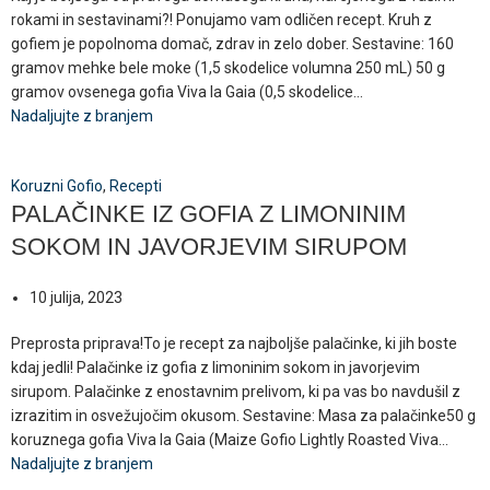
rokami in sestavinami?! Ponujamo vam odličen recept. Kruh z
gofiem je popolnoma domač, zdrav in zelo dober. Sestavine: 160
gramov mehke bele moke (1,5 skodelice volumna 250 mL) 50 g
gramov ovsenega gofia Viva la Gaia (0,5 skodelice...
Nadaljujte z branjem
Koruzni Gofio
,
Recepti
PALAČINKE IZ GOFIA Z LIMONINIM
SOKOM IN JAVORJEVIM SIRUPOM
10 julija, 2023
Preprosta priprava!To je recept za najboljše palačinke, ki jih boste
kdaj jedli! Palačinke iz gofia z limoninim sokom in javorjevim
sirupom. Palačinke z enostavnim prelivom, ki pa vas bo navdušil z
izrazitim in osvežujočim okusom. Sestavine: Masa za palačinke50 g
koruznega gofia Viva la Gaia (Maize Gofio Lightly Roasted Viva...
Nadaljujte z branjem