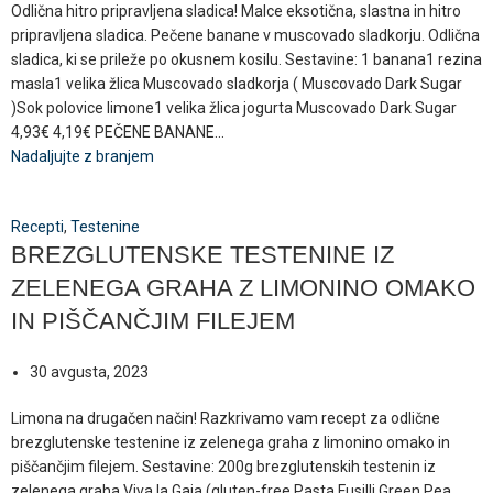
Odlična hitro pripravljena sladica! Malce eksotična, slastna in hitro
pripravljena sladica. Pečene banane v muscovado sladkorju. Odlična
sladica, ki se prileže po okusnem kosilu. Sestavine: 1 banana1 rezina
masla1 velika žlica Muscovado sladkorja ( Muscovado Dark Sugar
)Sok polovice limone1 velika žlica jogurta Muscovado Dark Sugar
4,93€ 4,19€ PEČENE BANANE...
Nadaljujte z branjem
Recepti
,
Testenine
BREZGLUTENSKE TESTENINE IZ
ZELENEGA GRAHA Z LIMONINO OMAKO
IN PIŠČANČJIM FILEJEM
30 avgusta, 2023
Limona na drugačen način! Razkrivamo vam recept za odlične
brezglutenske testenine iz zelenega graha z limonino omako in
piščančjim filejem. Sestavine: 200g brezglutenskih testenin iz
zelenega graha Viva la Gaja (gluten-free Pasta Fusilli Green Pea