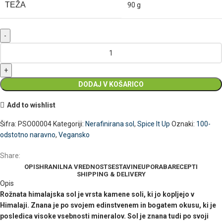
TEŽA
90 g
DODAJ V KOŠARICO
Add to wishlist
Šifra:
PSO00004
Kategoriji:
Nerafinirana sol
,
Spice It Up
Oznaki:
100-
odstotno naravno
,
Vegansko
Share:
OPIS
HRANILNA VREDNOST
SESTAVINE
UPORABA
RECEPTI
SHIPPING & DELIVERY
Opis
Rožnata himalajska sol je vrsta kamene soli, ki jo kopljejo v
Himalaji. Znana je po svojem edinstvenem in bogatem okusu, ki je
posledica visoke vsebnosti mineralov. Sol je znana tudi po svoji