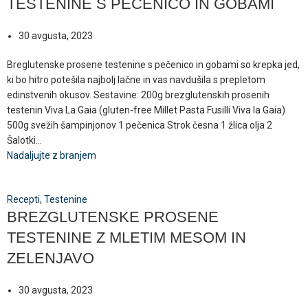
TESTENINE S PEČENICO IN GOBAMI
30 avgusta, 2023
Breglutenske prosene testenine s pečenico in gobami so krepka jed,
ki bo hitro potešila najbolj lačne in vas navdušila s prepletom
edinstvenih okusov. Sestavine: 200g brezglutenskih prosenih
testenin Viva La Gaia (gluten-free Millet Pasta Fusilli Viva la Gaia)
500g svežih šampinjonov 1 pečenica Strok česna 1 žlica olja 2
Šalotki...
Nadaljujte z branjem
Recepti
,
Testenine
BREZGLUTENSKE PROSENE
TESTENINE Z MLETIM MESOM IN
ZELENJAVO
30 avgusta, 2023