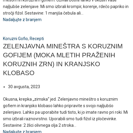
najljubše zelenjave. Mi smo izbrali krompir, korenje, rdečo papriko in
stročji fižol. Sestavine: 1 manjša čebula ali...
Nadaljujte z branjem
Koruzni Gofio
,
Recepti
ZELENJAVNA MINEŠTRA S KORUZNIM
GOFIJEM (MOKA MLETIH PRAŽENIH
KORUZNIH ZRN) IN KRANJSKO
KLOBASO
30 avgusta, 2023
Okusna, krepka „zimska“ jed. Zelenjavno mineštro s koruznim
gofiem in kranjsko klobaso lahko pripravite s svojo najljubšo
zelenjavo. Lahko pa uporabite tudi tisto, ki jo imate ravno pri roki. Mi
smo izbrali raznovrstno. Uporabili smo tudi fižol iz pločevinke.
Sestavine: 2 žlici olivnega olja 2 stroka...
Nadaljujte z branjem