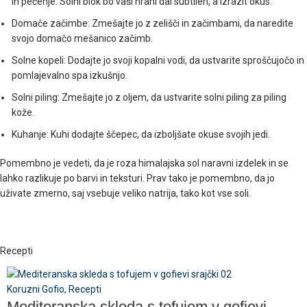
in pečenje. Solni blok bo vaši hrani dal subtilen, a izrazit okus.
Domače začimbe: Zmešajte jo z zelišči in začimbami, da naredite
svojo domačo mešanico začimb.
Solne kopeli: Dodajte jo svoji kopalni vodi, da ustvarite sproščujočo in
pomlajevalno spa izkušnjo.
Solni piling: Zmešajte jo z oljem, da ustvarite solni piling za piling
kože.
Kuhanje: Kuhi dodajte ščepec, da izboljšate okuse svojih jedi.
Pomembno je vedeti, da je roza himalajska sol naravni izdelek in se
lahko razlikuje po barvi in teksturi. Prav tako je pomembno, da jo
uživate zmerno, saj vsebuje veliko natrija, tako kot vse soli.
Recepti
Koruzni Gofio
,
Recepti
Mediteranska skleda s tofujem v gofievi