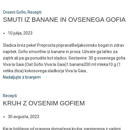
Ovseni Gofio
,
Recepti
SMUTI IZ BANANE IN OVSENEGA GOFIA
10 julija, 2023
Sladica brez peke! Preprosta priprava!Beljakovinsko bogat in zdrav
napitek. Gofio smoothie iz banane in prosa. Uživate ga lahko za
zajtrk ali pa ga ponudite kot sladico. Sestavine: 30 g ovsenega gofia
Viva la Gaia (Oat Gofio Viva la Gaia)1 banana200 ml mleka10 g (1
velika žlica) kokosovega sladkorja Viva la Gaia...
Nadaljujte z branjem
Recepti
KRUH Z OVSENIM GOFIEM
30 avgusta, 2023
Kaj je boljšega od pravega domačega kruha, narejenega z vašimi