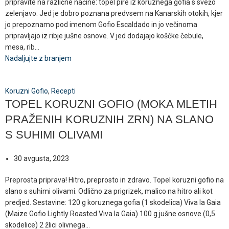
pripravite na različne načine: topel pire iz koruznega gofia s svežo
zelenjavo. Jed je dobro poznana predvsem na Kanarskih otokih, kjer
jo prepoznamo pod imenom Gofio Escaldado in jo večinoma
pripravljajo iz ribje jušne osnove. V jed dodajajo koščke čebule,
mesa, rib...
Nadaljujte z branjem
Koruzni Gofio
,
Recepti
TOPEL KORUZNI GOFIO (MOKA MLETIH
PRAŽENIH KORUZNIH ZRN) NA SLANO
S SUHIMI OLIVAMI
30 avgusta, 2023
Preprosta priprava! Hitro, preprosto in zdravo. Topel koruzni gofio na
slano s suhimi olivami. Odlično za prigrizek, malico na hitro ali kot
predjed. Sestavine: 120 g koruznega gofia (1 skodelica) Viva la Gaia
(Maize Gofio Lightly Roasted Viva la Gaia) 100 g jušne osnove (0,5
skodelice) 2 žlici olivnega...