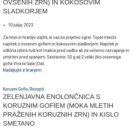
OVSENIH ZRN) IN KOKOSOVIM
SLADKORJEM
10 julija, 2023
Za hiter in hranljiv zajtrk, ki vas bo prijetno ogrel. Topel mlečni
napitek z ovsenim gofiem in kokosovim sladkorjem. Napitek je
odlična izbira tudi kot malica pred vadbo ali za večerno razvajanje in
umiritev pred spanjem. Sestavine: 50 g ali 2 veliki žlici ovsenega
gofia Viva la Gaia (Oat...
Nadaljujte z branjem
Koruzni Gofio
,
Recepti
ZELENJAVNA ENOLONČNICA S
KORUZNIM GOFIEM (MOKA MLETIH
PRAŽENIH KORUZNIH ZRN) IN KISLO
SMETANO