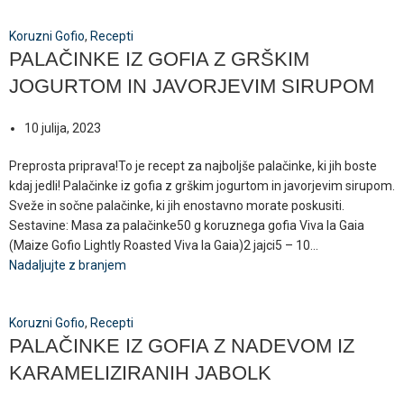
Koruzni Gofio
,
Recepti
PALAČINKE IZ GOFIA Z GRŠKIM
JOGURTOM IN JAVORJEVIM SIRUPOM
10 julija, 2023
Preprosta priprava!To je recept za najboljše palačinke, ki jih boste
kdaj jedli! Palačinke iz gofia z grškim jogurtom in javorjevim sirupom.
Sveže in sočne palačinke, ki jih enostavno morate poskusiti.
Sestavine: Masa za palačinke50 g koruznega gofia Viva la Gaia
(Maize Gofio Lightly Roasted Viva la Gaia)2 jajci5 – 10...
Nadaljujte z branjem
Koruzni Gofio
,
Recepti
PALAČINKE IZ GOFIA Z NADEVOM IZ
KARAMELIZIRANIH JABOLK