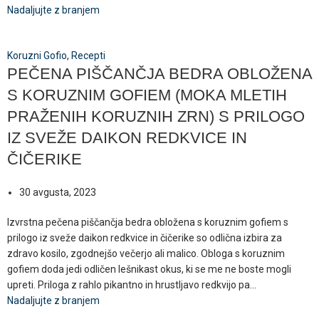
Nadaljujte z branjem
Koruzni Gofio
,
Recepti
PEČENA PIŠČANČJA BEDRA OBLOŽENA
S KORUZNIM GOFIEM (MOKA MLETIH
PRAŽENIH KORUZNIH ZRN) S PRILOGO
IZ SVEŽE DAIKON REDKVICE IN
ČIČERIKE
30 avgusta, 2023
Izvrstna pečena piščančja bedra obložena s koruznim gofiem s
prilogo iz sveže daikon redkvice in čičerike so odlična izbira za
zdravo kosilo, zgodnejšo večerjo ali malico. Obloga s koruznim
gofiem doda jedi odličen lešnikast okus, ki se me ne boste mogli
upreti. Priloga z rahlo pikantno in hrustljavo redkvijo pa...
Nadaljujte z branjem