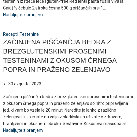
testenin iz rdeče leče (gluten-free Red lentil pasta fusilli Viva la
Gaia) ½ čebule 2 stroka česna 500 g piščančjih prsi 1...
Nadaljujte z branjem
Recepti
,
Testenine
ZAČINJENA PIŠČANČJA BEDRA Z
BREZGLUTENSKIMI PROSENIMI
TESTENINAMI Z OKUSOM ČRNEGA
POPRA IN PRAŽENO ZELENJAVO
30 avgusta, 2023
Začinjena piščančja bedra z brezglutenskimi prosenimi testeninami
z okusom črnega popra in praženo zelenjavo so hitro pripravljena
jed, ki vam bo vzela le 20 minut. Naredite jo lahko z različno
zelenjavo, ki jo imate na voljo v hladilniku in uživate v zdravem,
hranljivem in okusnem obroku. Sestavine: Kokosova maščoba ali...
Nadaljujte z branjem