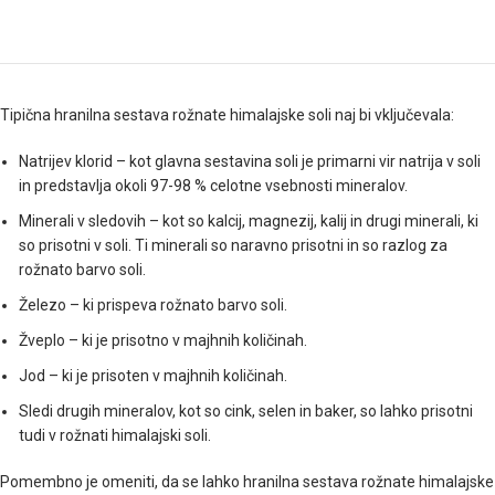
Tipična hranilna sestava rožnate himalajske soli naj bi vključevala:
Natrijev klorid – kot glavna sestavina soli je primarni vir natrija v soli
in predstavlja okoli 97-98 % celotne vsebnosti mineralov.
Minerali v sledovih – kot so kalcij, magnezij, kalij in drugi minerali, ki
so prisotni v soli. Ti minerali so naravno prisotni in so razlog za
rožnato barvo soli.
Železo – ki prispeva rožnato barvo soli.
Žveplo – ki je prisotno v majhnih količinah.
Jod – ki je prisoten v majhnih količinah.
Sledi drugih mineralov, kot so cink, selen in baker, so lahko prisotni
tudi v rožnati himalajski soli.
Pomembno je omeniti, da se lahko hranilna sestava rožnate himalajske