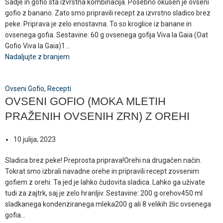
Sadje in gofio sta izvrstna kombinacija. Posebno okusen je ovseni
gofio z banano. Zato smo pripravili recept za izvrstno sladico brez
peke. Priprava je zelo enostavna. To so kroglice iz banane in
ovsenega gofia. Sestavine: 60 g ovsenega gofija Viva la Gaia (Oat
Gofio Viva la Gaia)1...
Nadaljujte z branjem
Ovseni Gofio
,
Recepti
OVSENI GOFIO (MOKA MLETIH
PRAŽENIH OVSENIH ZRN) Z OREHI
10 julija, 2023
Sladica brez peke! Preprosta priprava!Orehi na drugačen način.
Tokrat smo izbrali navadne orehe in pripravili recept zovsenim
gofiem z orehi. Ta jed je lahko čudovita sladica. Lahko ga uživate
tudi za zajtrk, saj je zelo hranljiv. Sestavine: 200 g orehov450 ml
sladkanega kondenziranega mleka200 g ali 8 velikih žlic ovsenega
gofia...