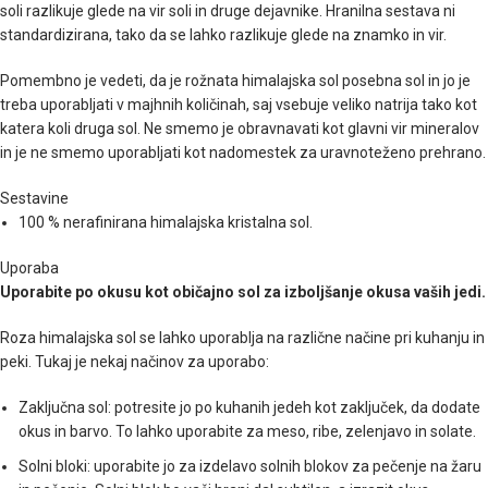
soli razlikuje glede na vir soli in druge dejavnike. Hranilna sestava ni
standardizirana, tako da se lahko razlikuje glede na znamko in vir.
Pomembno je vedeti, da je rožnata himalajska sol posebna sol in jo je
treba uporabljati v majhnih količinah, saj vsebuje veliko natrija tako kot
katera koli druga sol. Ne smemo je obravnavati kot glavni vir mineralov
in je ne smemo uporabljati kot nadomestek za uravnoteženo prehrano.
Sestavine
100 % nerafinirana himalajska kristalna sol.
Uporaba
Uporabite po okusu kot običajno sol za izboljšanje okusa vaših jedi.
Roza himalajska sol se lahko uporablja na različne načine pri kuhanju in
peki. Tukaj je nekaj načinov za uporabo:
Zaključna sol: potresite jo po kuhanih jedeh kot zaključek, da dodate
okus in barvo. To lahko uporabite za meso, ribe, zelenjavo in solate.
Solni bloki: uporabite jo za izdelavo solnih blokov za pečenje na žaru