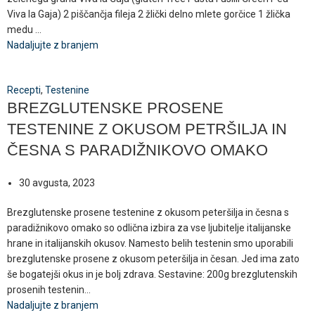
Viva la Gaja) 2 piščančja fileja 2 žlički delno mlete gorčice 1 žlička
medu ...
Nadaljujte z branjem
Recepti
,
Testenine
BREZGLUTENSKE PROSENE
TESTENINE Z OKUSOM PETRŠILJA IN
ČESNA S PARADIŽNIKOVO OMAKO
30 avgusta, 2023
Brezglutenske prosene testenine z okusom peteršilja in česna s
paradižnikovo omako so odlična izbira za vse ljubitelje italijanske
hrane in italijanskih okusov. Namesto belih testenin smo uporabili
brezglutenske prosene z okusom peteršilja in česan. Jed ima zato
še bogatejši okus in je bolj zdrava. Sestavine: 200g brezglutenskih
prosenih testenin...
Nadaljujte z branjem