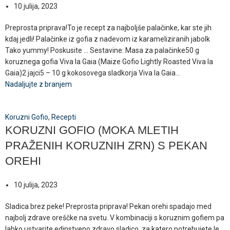
10 julija, 2023
Preprosta priprava!To je recept za najboljše palačinke, kar ste jih
kdaj jedli! Palačinke iz gofia z nadevom iz karameliziranih jabolk
Tako yummy! Poskusite ... Sestavine: Masa za palačinke50 g
koruznega gofia Viva la Gaia (Maize Gofio Lightly Roasted Viva la
Gaia)2 jajci5 – 10 g kokosovega sladkorja Viva la Gaia...
Nadaljujte z branjem
Koruzni Gofio
,
Recepti
KORUZNI GOFIO (MOKA MLETIH
PRAŽENIH KORUZNIH ZRN) S PEKAN
OREHI
10 julija, 2023
Sladica brez peke! Preprosta priprava! Pekan orehi spadajo med
najbolj zdrave oreščke na svetu. V kombinaciji s koruznim gofiem pa
lahko ustvarite edinstveno zdravo sladico, za katero potrebujete le