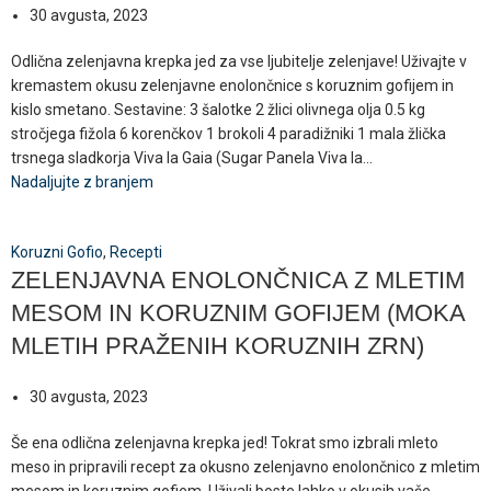
30 avgusta, 2023
Odlična zelenjavna krepka jed za vse ljubitelje zelenjave! Uživajte v
kremastem okusu zelenjavne enolončnice s koruznim gofijem in
kislo smetano. Sestavine: 3 šalotke 2 žlici olivnega olja 0.5 kg
stročjega fižola 6 korenčkov 1 brokoli 4 paradižniki 1 mala žlička
trsnega sladkorja Viva la Gaia (Sugar Panela Viva la...
Nadaljujte z branjem
Koruzni Gofio
,
Recepti
ZELENJAVNA ENOLONČNICA Z MLETIM
MESOM IN KORUZNIM GOFIJEM (MOKA
MLETIH PRAŽENIH KORUZNIH ZRN)
30 avgusta, 2023
Še ena odlična zelenjavna krepka jed! Tokrat smo izbrali mleto
meso in pripravili recept za okusno zelenjavno enolončnico z mletim
mesom in koruznim gofiem. Uživali boste lahko v okusih vaše