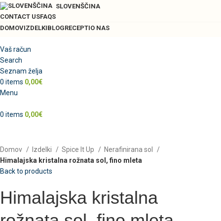
SLOVENŠČINA
CONTACT US
FAQS
DOMOV
IZDELKI
BLOG
RECEPTI
O NAS
Vaš račun
Search
-13%
Seznam želja
0
items
0,00
€
Menu
Click to enlarge
0
items
0,00
€
Domov
Izdelki
Spice It Up
Nerafinirana sol
Himalajska kristalna rožnata sol, fino mleta
Back to products
Himalajska kristalna
rožnata sol, fino mleta