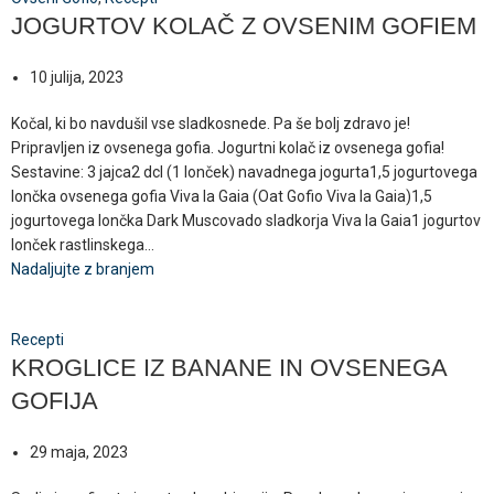
JOGURTOV KOLAČ Z OVSENIM GOFIEM
10 julija, 2023
Kočal, ki bo navdušil vse sladkosnede. Pa še bolj zdravo je!
Pripravljen iz ovsenega gofia. Jogurtni kolač iz ovsenega gofia!
Sestavine: 3 jajca2 dcl (1 lonček) navadnega jogurta1,5 jogurtovega
lončka ovsenega gofia Viva la Gaia (Oat Gofio Viva la Gaia)1,5
jogurtovega lončka Dark Muscovado sladkorja Viva la Gaia1 jogurtov
lonček rastlinskega...
Nadaljujte z branjem
Recepti
KROGLICE IZ BANANE IN OVSENEGA
GOFIJA
29 maja, 2023