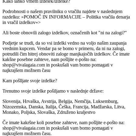
Kako lahko vrnem izdelek/izdelke?
Podrobnosti o našem pravilniku o vračilu najdete v naslednjem
razdelku: »POMOČ IN INFORMACIJE – Politika vračila denarja
in vračil izdelkov«>
Ali boste obnovili zalogo izdelkov, označenih kot "ni na zalogi?"
Podjetje se trudi, da so vsi izdelki vedno na voljo našim zaupanja
vrednim kupcem. Vendar pa se bomo v primeru, da ni na zalogi,
potrudili čim hitrej obnoviti zaloge manjkajočih izdelkov. Če imate
kakšne posebne zahteve, nam pošljite e-pošto na:
shop@vivalagaia.com in poskušali vam bomo pomagati v
najkrajšem možnem času
Kam pošlljate svoje izdelke?
Trenutno svoje izdelke pošiljamo v naslednje države:
Slovenija, Hrvaška, Avstrija, Belgija, Nemčija, Luksemburg,
Nizozemska, Danska, Italija, Češka, Francija, Madžarska, Litva,
Monako, Poljska, Slovaška, Združeno kraljestvo
Če imate kakršne koli posebne zahteve, nam pošljite e-pošto na:
shop@vivalagaia.com in poskušali vam bomo pomagati v
najkrajšem možnem času.