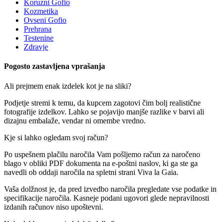
Koruzni Gofio
Kozmetika
Ovseni Gofio
Prehrana
Testenine
Zdravje
Pogosto zastavljena vprašanja
Ali prejmem enak izdelek kot je na sliki?
Podjetje stremi k temu, da kupcem zagotovi čim bolj realistične
fotografije izdelkov. Lahko se pojavijo manjše razlike v barvi ali
dizajnu embalaže, vendar ni omembe vredno.
Kje si lahko ogledam svoj račun?
Po uspešnem plačilu naročila Vam pošljemo račun za naročeno
blago v obliki PDF dokumenta na e-poštni naslov, ki ga ste ga
navedli ob oddaji naročila na spletni strani Viva la Gaia.
Vaša dolžnost je, da pred izvedbo naročila pregledate vse podatke in
specifikacije naročila. Kasneje podani ugovori glede nepravilnosti
izdanih računov niso upoštevni.