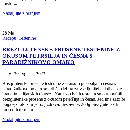
medu ...
Nadaljujte z branjem
28
Maj
Recepti
,
Testenine
BREZGLUTENSKE PROSENE TESTENINE Z
OKUSOM PETRŠILJA IN ČESNA S
PARADIŽNIKOVO OMAKO
30 avgusta, 2023
Brezglutenske prosene testenine z okusom peteršilja in česna s
paradižnikovo omako so odlična izbira za vse ljubitelje italijanske
hrane in italijanskih okusov. Namesto belih testenin smo uporabili
brezglutenske prosene z okusom peteršilja in česan. Jed ima zato še
bogatejši okus in je bolj zdrava. Sestavine: 200g brezglutenskih
prosenih testenin...
Nadaljujte z branjem