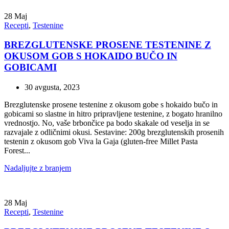
28
Maj
Recepti
,
Testenine
BREZGLUTENSKE PROSENE TESTENINE Z
OKUSOM GOB S HOKAIDO BUČO IN
GOBICAMI
30 avgusta, 2023
Brezglutenske prosene testenine z okusom gobe s hokaido bučo in
gobicami so slastne in hitro pripravljene testenine, z bogato hranilno
vrednostjo. No, vaše brbončice pa bodo skakale od veselja in se
razvajale z odličnimi okusi. Sestavine: 200g brezglutenskih prosenih
testenin z okusom gob Viva la Gaja (gluten-free Millet Pasta
Forest...
Nadaljujte z branjem
28
Maj
Recepti
,
Testenine