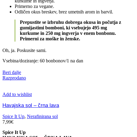
kurkume in ingverja.
Primerno za vegane.
Odličen okus breskev, brez umetnih arom in barvil.
Prepustite se izbruhu dobrega okusa in počutja z
gumijastimi bomboni, ki vsebujejo 495 mg
kurkume in 250 mg ingverja v enem bonbonu.
Primerni za moške in ženske.
Oh, ja. Poskusite sami.
Vsebina/doziranje: 60 bonbonov/1 na dan
Beri dalje
Razprodano
Add to wishlist
Havajska sol – črna lava
Spice It Up
,
Nerafinirana sol
7,99
€
Spice It Up