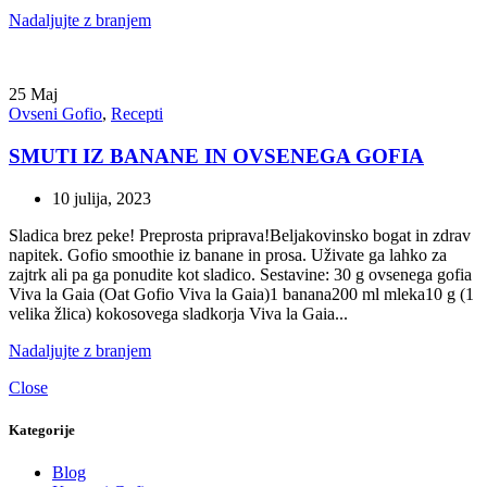
Nadaljujte z branjem
25
Maj
Ovseni Gofio
,
Recepti
SMUTI IZ BANANE IN OVSENEGA GOFIA
10 julija, 2023
Sladica brez peke! Preprosta priprava!Beljakovinsko bogat in zdrav
napitek. Gofio smoothie iz banane in prosa. Uživate ga lahko za
zajtrk ali pa ga ponudite kot sladico. Sestavine: 30 g ovsenega gofia
Viva la Gaia (Oat Gofio Viva la Gaia)1 banana200 ml mleka10 g (1
velika žlica) kokosovega sladkorja Viva la Gaia...
Nadaljujte z branjem
Close
Kategorije
Blog