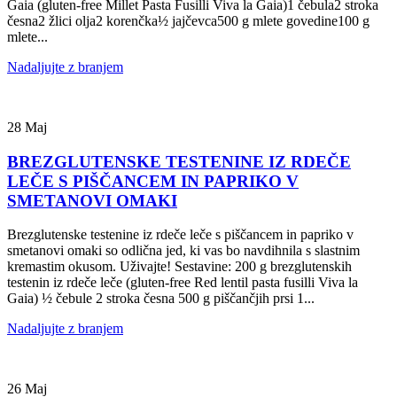
Gaia (gluten-free Millet Pasta Fusilli Viva la Gaia)1 čebula2 stroka
česna2 žlici olja2 korenčka½ jajčevca500 g mlete govedine100 g
mlete...
Nadaljujte z branjem
28
Maj
BREZGLUTENSKE TESTENINE IZ RDEČE
LEČE S PIŠČANCEM IN PAPRIKO V
SMETANOVI OMAKI
Brezglutenske testenine iz rdeče leče s piščancem in papriko v
smetanovi omaki so odlična jed, ki vas bo navdihnila s slastnim
kremastim okusom. Uživajte! Sestavine: 200 g brezglutenskih
testenin iz rdeče leče (gluten-free Red lentil pasta fusilli Viva la
Gaia) ½ čebule 2 stroka česna 500 g piščančjih prsi 1...
Nadaljujte z branjem
26
Maj