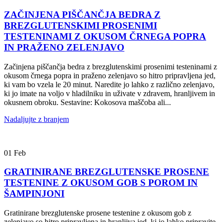
ZAČINJENA PIŠČANČJA BEDRA Z
BREZGLUTENSKIMI PROSENIMI
TESTENINAMI Z OKUSOM ČRNEGA POPRA
IN PRAŽENO ZELENJAVO
Začinjena piščančja bedra z brezglutenskimi prosenimi testeninami z
okusom črnega popra in praženo zelenjavo so hitro pripravljena jed,
ki vam bo vzela le 20 minut. Naredite jo lahko z različno zelenjavo,
ki jo imate na voljo v hladilniku in uživate v zdravem, hranljivem in
okusnem obroku. Sestavine: Kokosova maščoba ali...
Nadaljujte z branjem
01
Feb
GRATINIRANE BREZGLUTENSKE PROSENE
TESTENINE Z OKUSOM GOB S POROM IN
ŠAMPINJONI
Gratinirane brezglutenske prosene testenine z okusom gob z
zelenjavo so hitro pripravljena in hranljiva jed, ki jo lahko pripravite