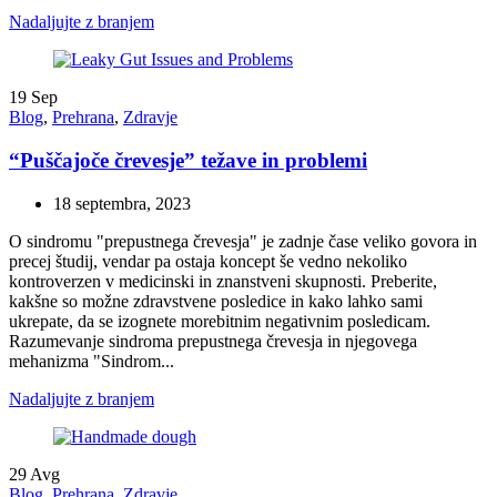
Nadaljujte z branjem
19
Sep
Blog
,
Prehrana
,
Zdravje
“Puščajoče črevesje” težave in problemi
18 septembra, 2023
O sindromu "prepustnega črevesja" je zadnje čase veliko govora in
precej študij, vendar pa ostaja koncept še vedno nekoliko
kontroverzen v medicinski in znanstveni skupnosti. Preberite,
kakšne so možne zdravstvene posledice in kako lahko sami
ukrepate, da se izognete morebitnim negativnim posledicam.
Razumevanje sindroma prepustnega črevesja in njegovega
mehanizma "Sindrom...
Nadaljujte z branjem
29
Avg
Blog
,
Prehrana
,
Zdravje