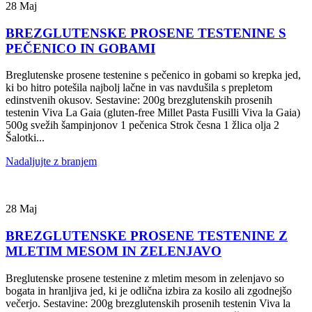
28
Maj
BREZGLUTENSKE PROSENE TESTENINE S
PEČENICO IN GOBAMI
Breglutenske prosene testenine s pečenico in gobami so krepka jed,
ki bo hitro potešila najbolj lačne in vas navdušila s prepletom
edinstvenih okusov. Sestavine: 200g brezglutenskih prosenih
testenin Viva La Gaia (gluten-free Millet Pasta Fusilli Viva la Gaia)
500g svežih šampinjonov 1 pečenica Strok česna 1 žlica olja 2
Šalotki...
Nadaljujte z branjem
28
Maj
BREZGLUTENSKE PROSENE TESTENINE Z
MLETIM MESOM IN ZELENJAVO
Breglutenske prosene testenine z mletim mesom in zelenjavo so
bogata in hranljiva jed, ki je odlična izbira za kosilo ali zgodnejšo
večerjo. Sestavine: 200g brezglutenskih prosenih testenin Viva la