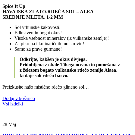
Spice It Up
HAVAJSKA ZLATO-RDEČA SOL – ALEA
SREDNJE MLETA, 1-2 MM
Sol vrhunske kakovosti!
Edinstven in bogat okus!
Visoka vsebnost mineralov (iz vulkanske zemlje)!
Za piko na i kulinaričnih mojstrovin!
Samo za prave gurmane!
Odkrijte, kakšen je okus divjega.
Pridobljena z obale Tihega oceana in pomešana z
z železom bogato vulkansko rdečo zemljo Alaea,
ki daje soli rdečo barvo.
Preizkusite našo mistično rdečo glineno sol…
Dodaj v košarico
Vsi izdelki
28
Maj