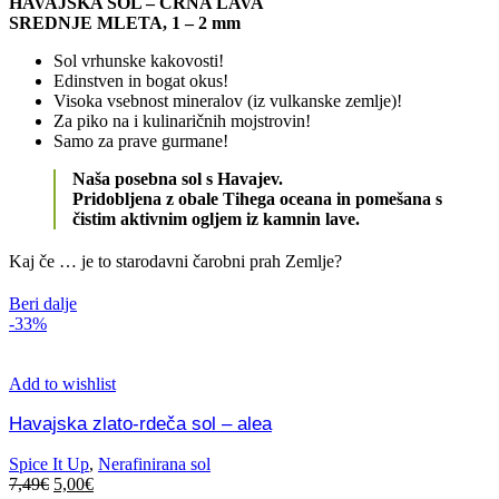
HAVAJSKA SOL – ČRNA LAVA
SREDNJE MLETA, 1 – 2 mm
Sol vrhunske kakovosti!
Edinstven in bogat okus!
Visoka vsebnost mineralov (iz vulkanske zemlje)!
Za piko na i kulinaričnih mojstrovin!
Samo za prave gurmane!
Naša posebna sol s Havajev.
Pridobljena z obale Tihega oceana in pomešana s
čistim aktivnim ogljem iz kamnin lave.
Kaj če … je to starodavni čarobni prah Zemlje?
Beri dalje
-33%
Add to wishlist
Havajska zlato-rdeča sol – alea
Spice It Up
,
Nerafinirana sol
7,49
€
5,00
€