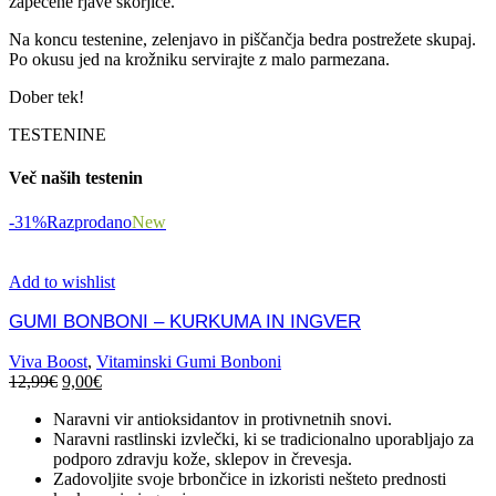
zapečene rjave skorjice.
Na koncu testenine, zelenjavo in piščančja bedra postrežete skupaj.
Po okusu jed na krožniku servirajte z malo parmezana.
Dober tek!
TESTENINE
Več naših testenin
-31%
Razprodano
New
Add to wishlist
GUMI BONBONI – KURKUMA IN INGVER
Viva Boost
,
Vitaminski Gumi Bonboni
12,99
€
9,00
€
Naravni vir antioksidantov in protivnetnih snovi.
Naravni rastlinski izvlečki, ki se tradicionalno uporabljajo za
podporo zdravju kože, sklepov in črevesja.
Zadovoljite svoje brbončice in izkoristi nešteto prednosti