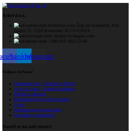
Arhel d.o.o.
Poslovna cona Žeje pri Komendi, Pod
lipami 35, 1218 Komenda, SLOVENIJA
shop@vivalagaia.com
+386 (0)5-903-33-86
acebook
Linkedin
Instagram
Podpora in Pomoč
Nagradna igra – Pravila in Pogoji
Viva La Gaia – Katalog izdelkov
Plačila in dostava
Reklamacije in vračilo denarja
O nas
Splošni pogoji poslovanja
Pravilnik o zasebnosti
Naroči se na naše novice!