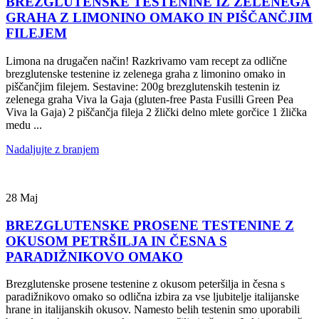
BREZGLUTENSKE TESTENINE IZ ZELENEGA
GRAHA Z LIMONINO OMAKO IN PIŠČANČJIM
FILEJEM
Limona na drugačen način! Razkrivamo vam recept za odlične
brezglutenske testenine iz zelenega graha z limonino omako in
piščančjim filejem. Sestavine: 200g brezglutenskih testenin iz
zelenega graha Viva la Gaja (gluten-free Pasta Fusilli Green Pea
Viva la Gaja) 2 piščančja fileja 2 žlički delno mlete gorčice 1 žlička
medu ...
Nadaljujte z branjem
28
Maj
BREZGLUTENSKE PROSENE TESTENINE Z
OKUSOM PETRŠILJA IN ČESNA S
PARADIŽNIKOVO OMAKO
Brezglutenske prosene testenine z okusom peteršilja in česna s
paradižnikovo omako so odlična izbira za vse ljubitelje italijanske
hrane in italijanskih okusov. Namesto belih testenin smo uporabili