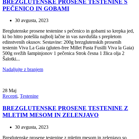
BREZGLUTENSKE PROSENE TESTENINE S
PEČENICO IN GOBAMI
30 avgusta, 2023
Breglutenske prosene testenine s pečenico in gobami so krepka jed,
ki bo hitro potešila najbolj lačne in vas navdušila s prepletom
edinstvenih okusov. Sestavine: 200g brezglutenskih prosenih
testenin Viva La Gaia (gluten-free Millet Pasta Fusilli Viva la Gaia)
500g svežih šampinjonov 1 pečenica Strok česna 1 žlica olja 2
Šalotki...
Nadaljujte z branjem
28
Maj
Recepti
,
Testenine
BREZGLUTENSKE PROSENE TESTENINE Z
MLETIM MESOM IN ZELENJAVO
30 avgusta, 2023
Breglutenske prosene testenine z mletim mesom in zelenjavo so