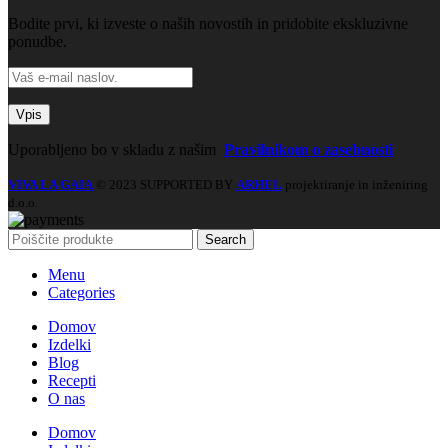
Bodite prvi, ki izveste o naših novostih in pridobite ekskluzivne
ponudbe.
Uporabljeno bo v skladu z našim
Pravilnikom o zasebnosti
VIVA LA GAIA
© 2023 SUPPORTED BY
ARHEL
projektiranje in inženiring
d.o.o.
Search
Menu
Categories
Domov
Izdelki
Blog
Recepti
O nas
Domov