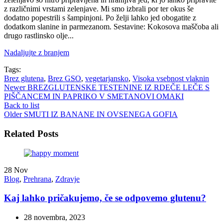
z različnimi vrstami zelenjave. Mi smo izbrali por ter okus še
dodatno popestrili s šampinjoni. Po želji lahko jed obogatite z
dodatkom slanine in parmezanom. Sestavine: Kokosova maščoba ali
drugo rastlinsko olje...
Nadaljujte z branjem
Tags:
Brez glutena
,
Brez GSO
,
vegetarjansko
,
Visoka vsebnost vlaknin
Newer
BREZGLUTENSKE TESTENINE IZ RDEČE LEČE S
PIŠČANCEM IN PAPRIKO V SMETANOVI OMAKI
Back to list
Older
SMUTI IZ BANANE IN OVSENEGA GOFIA
Related Posts
28
Nov
Blog
,
Prehrana
,
Zdravje
Kaj lahko pričakujemo, če se odpovemo glutenu?
28 novembra, 2023