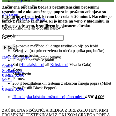
O nas
Začinjena piščančja bedra z brezglutenskimi prosenimi
testeninami z okusom črnega popra in praženo zelenjavo so
Vaš račun
hitro pripravljena jed, ki vam bo vzela le 20 minut. Naredite jo
Prijavite se
Ustvarite račun
lahko z različno zelenjavo, ki jo imate na voljo v hladilniku in
uživate v zdravem, hranljivem in okusnem obroku.
Uporabniško ime ali e-poštni naslov
*
Sestavine:
Geslo
*
Kokosova maščoba ali drugo rastlinsko olje po izbiri
Prijava
Zelenjava (na primer zelena in rdeča paprika por, bučke)
Piščančja bedra
Izgubljeno geslo?
Pomni prijavo
Dimljena paprika v prahu
Sol (
Himalajska sol
ali
Keltska sol
Viva la Gaia)
Search
Poper
Seznam želja
Malo medu
0
items
0,00
€
Parmezan
Menu
200 g brezglutenskih testenin z okusom črnega popra (Millet
Pasta Fusilli Black Pepper)
0
items
0,00
€
Himalajska kristalna rožnata sol, fino mleta
4,59
€
4,00
€
ZAČINJENA PIŠČANČJA BEDRA Z BREZGLUTENSKIMI
PROSENIMI TESTENINAMI Z OKUSOM ČRNEGA POPRA