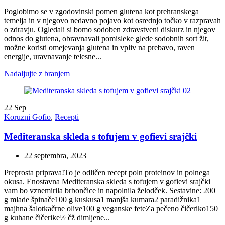
Poglobimo se v zgodovinski pomen glutena kot prehranskega
temelja in v njegovo nedavno pojavo kot osrednjo točko v razpravah
o zdravju. Ogledali si bomo sodoben zdravstveni diskurz in njegov
odnos do glutena, obravnavali pomisleke glede sodobnih sort žit,
možne koristi omejevanja glutena in vpliv na prebavo, raven
energije, uravnavanje telesne...
Nadaljujte z branjem
22
Sep
Koruzni Gofio
,
Recepti
Mediteranska skleda s tofujem v gofievi srajčki
22 septembra, 2023
Preprosta priprava!To je odličen recept poln proteinov in polnega
okusa. Enostavna Mediteranska skleda s tofujem v gofievi srajčki
vam bo vznemirila brbončice in napolnila želodček. Sestavine: 200
g mlade špinače100 g kuskusa1 manjša kumara2 paradižnika1
majhna šalotkačrne olive100 g veganske feteZa pečeno čičeriko150
g kuhane čičerike½ čž dimljene...