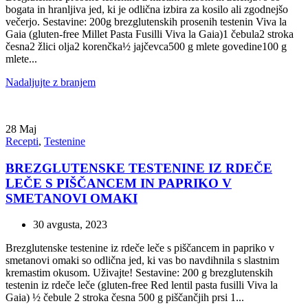
bogata in hranljiva jed, ki je odlična izbira za kosilo ali zgodnejšo
večerjo. Sestavine: 200g brezglutenskih prosenih testenin Viva la
Gaia (gluten-free Millet Pasta Fusilli Viva la Gaia)1 čebula2 stroka
česna2 žlici olja2 korenčka½ jajčevca500 g mlete govedine100 g
mlete...
Nadaljujte z branjem
28
Maj
Recepti
,
Testenine
BREZGLUTENSKE TESTENINE IZ RDEČE
LEČE S PIŠČANCEM IN PAPRIKO V
SMETANOVI OMAKI
30 avgusta, 2023
Brezglutenske testenine iz rdeče leče s piščancem in papriko v
smetanovi omaki so odlična jed, ki vas bo navdihnila s slastnim
kremastim okusom. Uživajte! Sestavine: 200 g brezglutenskih
testenin iz rdeče leče (gluten-free Red lentil pasta fusilli Viva la
Gaia) ½ čebule 2 stroka česna 500 g piščančjih prsi 1...