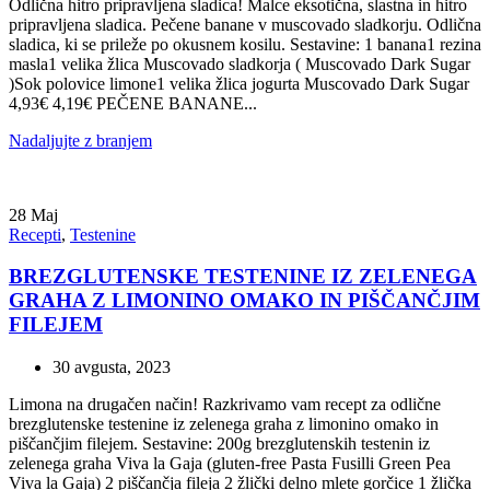
Odlična hitro pripravljena sladica! Malce eksotična, slastna in hitro
pripravljena sladica. Pečene banane v muscovado sladkorju. Odlična
sladica, ki se prileže po okusnem kosilu. Sestavine: 1 banana1 rezina
masla1 velika žlica Muscovado sladkorja ( Muscovado Dark Sugar
)Sok polovice limone1 velika žlica jogurta Muscovado Dark Sugar
4,93€ 4,19€ PEČENE BANANE...
Nadaljujte z branjem
28
Maj
Recepti
,
Testenine
BREZGLUTENSKE TESTENINE IZ ZELENEGA
GRAHA Z LIMONINO OMAKO IN PIŠČANČJIM
FILEJEM
30 avgusta, 2023
Limona na drugačen način! Razkrivamo vam recept za odlične
brezglutenske testenine iz zelenega graha z limonino omako in
piščančjim filejem. Sestavine: 200g brezglutenskih testenin iz
zelenega graha Viva la Gaja (gluten-free Pasta Fusilli Green Pea
Viva la Gaja) 2 piščančja fileja 2 žlički delno mlete gorčice 1 žlička