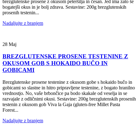
brezglutenske prosene z okusom peteršilja in česan. Jed ima zato še
bogatejši okus in je bolj zdrava. Sestavine: 200g brezglutenskih
prosenih testenin...
Nadaljujte z branjem
28
Maj
BREZGLUTENSKE PROSENE TESTENINE Z
OKUSOM GOB S HOKAIDO BUČO IN
GOBICAMI
Brezglutenske prosene testenine z okusom gobe s hokaido bučo in
gobicami so slastne in hitro pripravljene testenine, z bogato hranilno
vrednostjo. No, vaše brbončice pa bodo skakale od veselja in se
razvajale z odličnimi okusi. Sestavine: 200g brezglutenskih prosenih
testenin z okusom gob Viva la Gaja (gluten-free Millet Pasta
Forest...
Nadaljujte z branjem