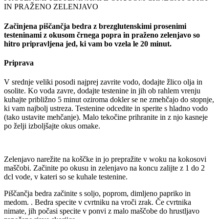
IN PRAŽENO ZELENJAVO
Začinjena piščančja bedra z brezglutenskimi prosenimi
testeninami z okusom črnega popra in praženo zelenjavo so
hitro pripravljena jed, ki vam bo vzela le 20 minut.
Priprava
V srednje veliki posodi najprej zavrite vodo, dodajte žlico olja in
osolite. Ko voda zavre, dodajte testenine in jih ob rahlem vrenju
kuhajte približno 5 minut oziroma dokler se ne zmehčajo do stopnje,
ki vam najbolj ustreza. Testenine odcedite in sperite s hladno vodo
(tako ustavite mehčanje). Malo tekočine prihranite in z njo kasneje
po želji izboljšajte okus omake.
Zelenjavo narežite na koščke in jo prepražite v woku na kokosovi
maščobi. Začinite po okusu in zelenjavo na koncu zalijte z 1 do 2
dcl vode, v kateri so se kuhale testenine.
Piščančja bedra začinite s soljo, poprom, dimljeno papriko in
medom. . Bedra specite v cvrtniku na vroči zrak. Če cvrtnika
nimate, jih počasi specite v ponvi z malo maščobe do hrustljavo